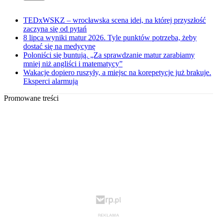
TEDxWSKZ – wrocławska scena idei, na której przyszłość
zaczyna się od pytań
8 lipca wyniki matur 2026. Tyle punktów potrzeba, żeby
dostać się na medycynę
Poloniści się buntują. „Za sprawdzanie matur zarabiamy
mniej niż angliści i matematycy”
Wakacje dopiero ruszyły, a miejsc na korepetycje już brakuje.
Eksperci alarmują
Promowane treści