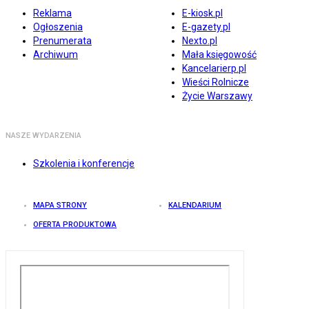
Reklama
E-kiosk.pl
Ogłoszenia
E-gazety.pl
Prenumerata
Nexto.pl
Archiwum
Mała księgowość
Kancelarierp.pl
Wieści Rolnicze
Życie Warszawy
NASZE WYDARZENIA
Szkolenia i konferencje
MAPA STRONY
KALENDARIUM
OFERTA PRODUKTOWA