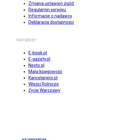
Zmiana ustawień zgód
Regulamin serwisu
Informacje o nadawcy
Deklaracja dostępności
PARTNERZY
E-kiosk.pl
E-gazety.pl
Nexto.pl
Mała księgowość
Kancelarierp.pl
Wieści Rolnicze
Życie Warszawy
KALENDARIUM