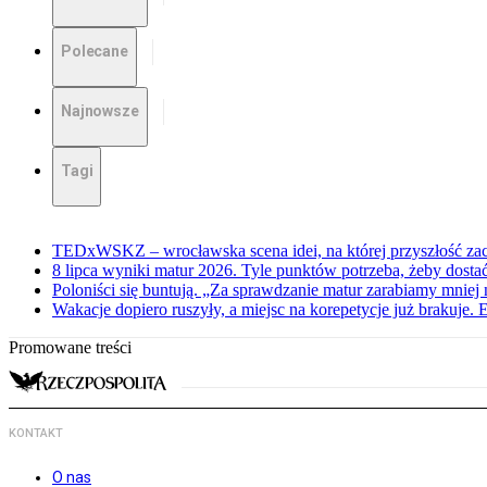
Polecane
Najnowsze
Tagi
TEDxWSKZ – wrocławska scena idei, na której przyszłość zac
8 lipca wyniki matur 2026. Tyle punktów potrzeba, żeby dosta
Poloniści się buntują. „Za sprawdzanie matur zarabiamy mniej 
Wakacje dopiero ruszyły, a miejsc na korepetycje już brakuje. 
Promowane treści
KONTAKT
O nas