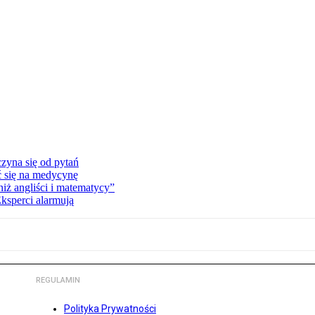
zyna się od pytań
ć się na medycynę
niż angliści i matematycy”
Eksperci alarmują
REGULAMIN
Polityka Prywatności