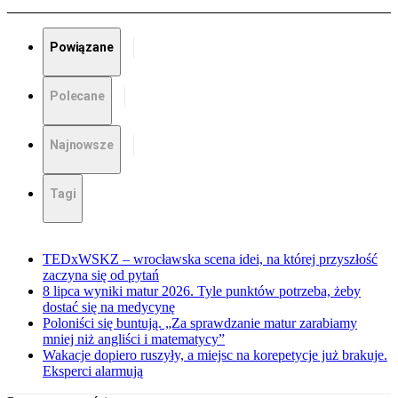
Powiązane
Polecane
Najnowsze
Tagi
TEDxWSKZ – wrocławska scena idei, na której przyszłość
zaczyna się od pytań
8 lipca wyniki matur 2026. Tyle punktów potrzeba, żeby
dostać się na medycynę
Poloniści się buntują. „Za sprawdzanie matur zarabiamy
mniej niż angliści i matematycy”
Wakacje dopiero ruszyły, a miejsc na korepetycje już brakuje.
Eksperci alarmują