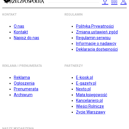
KONTAKT
REGULAMIN
O nas
Polityka Prywatności
Kontakt
Zmiana ustawień zgód
Napisz do nas
Regulamin serwisu
Informacje o nadawcy
Deklaracja dostępności
REKLAMA I PRENUMERATA
PARTNERZY
Reklama
E-kiosk.pl
Ogłoszenia
E-gazety.pl
Prenumerata
Nexto.pl
Archiwum
Mała księgowość
Kancelarierp.pl
Wieści Rolnicze
Życie Warszawy
NASZE WYDARZENIA