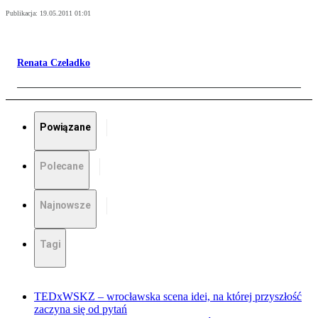
Publikacja:
19.05.2011 01:01
Renata Czeladko
Powiązane
Polecane
Najnowsze
Tagi
TEDxWSKZ – wrocławska scena idei, na której przyszłość
zaczyna się od pytań