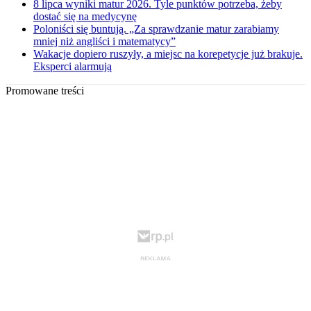
8 lipca wyniki matur 2026. Tyle punktów potrzeba, żeby
dostać się na medycynę
Poloniści się buntują. „Za sprawdzanie matur zarabiamy
mniej niż angliści i matematycy”
Wakacje dopiero ruszyły, a miejsc na korepetycje już brakuje.
Eksperci alarmują
Promowane treści