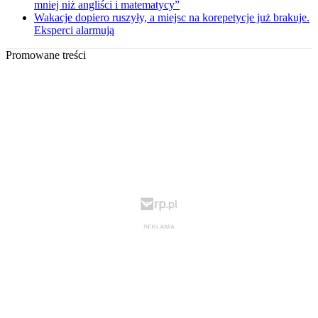
mniej niż angliści i matematycy”
Wakacje dopiero ruszyły, a miejsc na korepetycje już brakuje.
Eksperci alarmują
Promowane treści