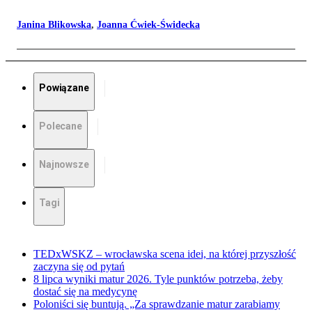
Janina Blikowska
,
Joanna Ćwiek-Świdecka
Powiązane
Polecane
Najnowsze
Tagi
TEDxWSKZ – wrocławska scena idei, na której przyszłość
zaczyna się od pytań
8 lipca wyniki matur 2026. Tyle punktów potrzeba, żeby
dostać się na medycynę
Poloniści się buntują. „Za sprawdzanie matur zarabiamy