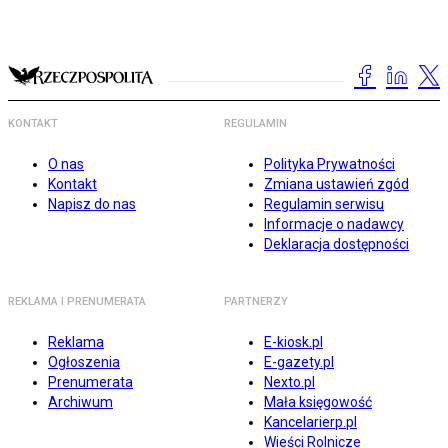
KONTAKT
REGULAMIN
O nas
Polityka Prywatności
Kontakt
Zmiana ustawień zgód
Napisz do nas
Regulamin serwisu
Informacje o nadawcy
Deklaracja dostępności
REKLAMA I PRENUMERATA
PARTNERZY
Reklama
E-kiosk.pl
Ogłoszenia
E-gazety.pl
Prenumerata
Nexto.pl
Archiwum
Mała księgowość
Kancelarierp.pl
Wieści Rolnicze