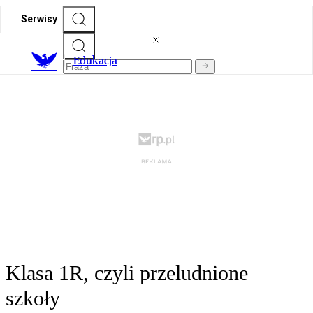
Serwisy
E
dukacja
Klasa 1R, czyli przeludnione
szkoły