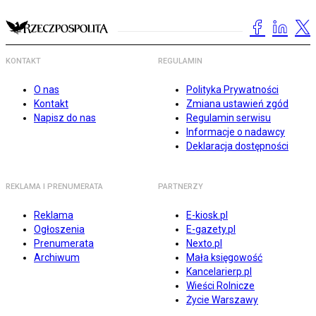
KONTAKT
REGULAMIN
O nas
Polityka Prywatności
Kontakt
Zmiana ustawień zgód
Napisz do nas
Regulamin serwisu
Informacje o nadawcy
Deklaracja dostępności
REKLAMA I PRENUMERATA
PARTNERZY
Reklama
E-kiosk.pl
Ogłoszenia
E-gazety.pl
Prenumerata
Nexto.pl
Archiwum
Mała księgowość
Kancelarierp.pl
Wieści Rolnicze
Życie Warszawy