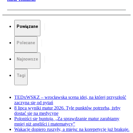
Powiązane
Polecane
Najnowsze
Tagi
TEDxWSKZ – wrocławska scena idei, na której przyszłość
zaczyna się od pytań
8 lipca wyniki matur 2026. Tyle punktów potrzeba, żeby
dostać się na medycynę
Poloniści się buntują. „Za sprawdzanie matur zarabiamy
mniej niż angliści i matematycy”
Wakacje dopiero ruszyły, a miejsc na korepetycje już brakuje.