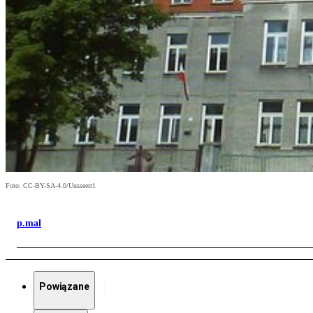
Foto: CC-BY-SA-4.0/Uusseerr1
p.mal
Powiązane