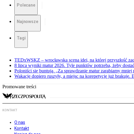
Polecane
Najnowsze
Tagi
TEDxWSKZ – wrocławska scena idei, na której przyszłość zac
8 lipca wyniki matur 2026. Tyle punktów potrzeba, żeby dosta
Poloniści się buntują. „Za sprawdzanie matur zarabiamy mniej 
Wakacje dopiero ruszyły, a miejsc na korepetycje już brakuje. 
Promowane treści
KONTAKT
O nas
Kontakt