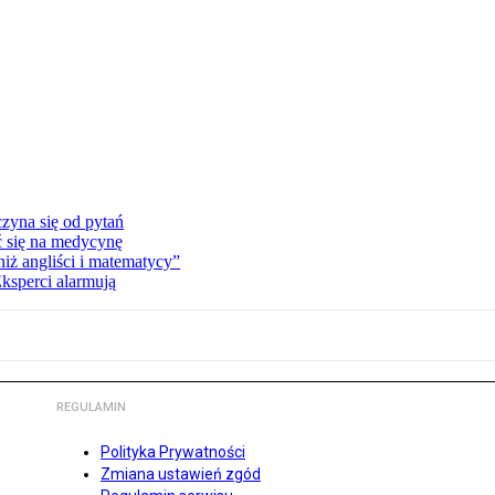
zyna się od pytań
ć się na medycynę
niż angliści i matematycy”
Eksperci alarmują
REGULAMIN
Polityka Prywatności
Zmiana ustawień zgód