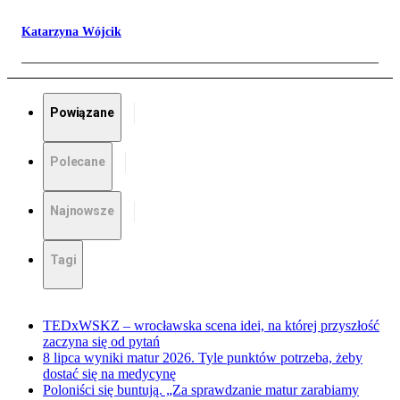
Katarzyna Wójcik
Powiązane
Polecane
Najnowsze
Tagi
TEDxWSKZ – wrocławska scena idei, na której przyszłość
zaczyna się od pytań
8 lipca wyniki matur 2026. Tyle punktów potrzeba, żeby
dostać się na medycynę
Poloniści się buntują. „Za sprawdzanie matur zarabiamy