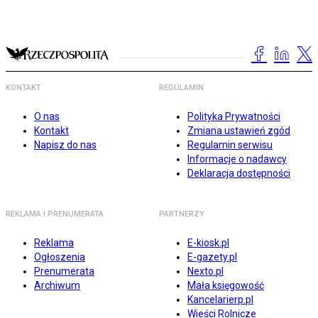
KONTAKT
REGULAMIN
O nas
Polityka Prywatności
Kontakt
Zmiana ustawień zgód
Napisz do nas
Regulamin serwisu
Informacje o nadawcy
Deklaracja dostępności
REKLAMA I PRENUMERATA
PARTNERZY
Reklama
E-kiosk.pl
Ogłoszenia
E-gazety.pl
Prenumerata
Nexto.pl
Archiwum
Mała księgowość
Kancelarierp.pl
Wieści Rolnicze