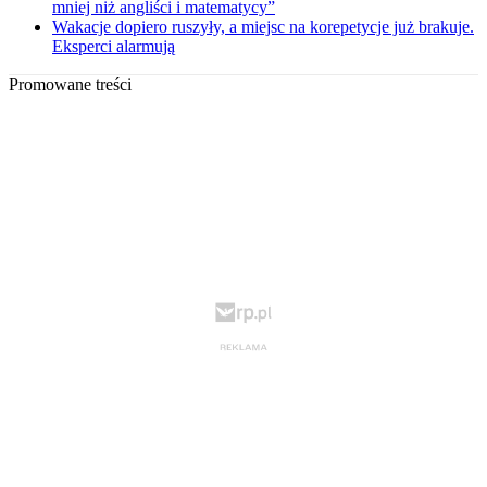
mniej niż angliści i matematycy”
Wakacje dopiero ruszyły, a miejsc na korepetycje już brakuje.
Eksperci alarmują
Promowane treści