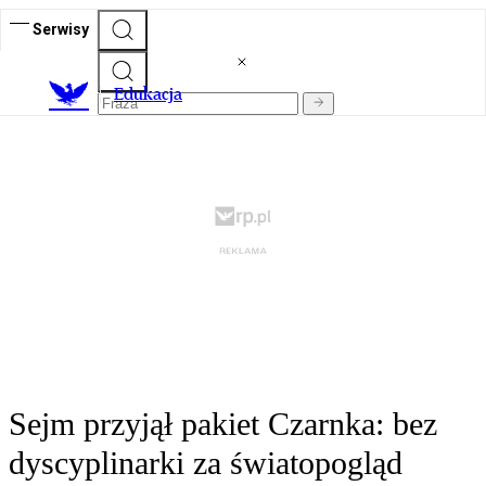
Serwisy
E
dukacja
Sejm przyjął pakiet Czarnka: bez
dyscyplinarki za światopogląd