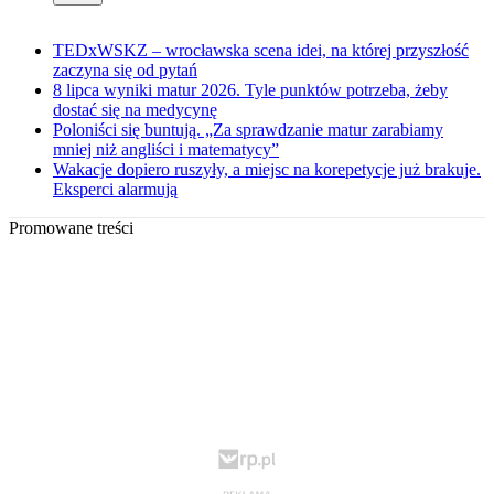
TEDxWSKZ – wrocławska scena idei, na której przyszłość
zaczyna się od pytań
8 lipca wyniki matur 2026. Tyle punktów potrzeba, żeby
dostać się na medycynę
Poloniści się buntują. „Za sprawdzanie matur zarabiamy
mniej niż angliści i matematycy”
Wakacje dopiero ruszyły, a miejsc na korepetycje już brakuje.
Eksperci alarmują
Promowane treści