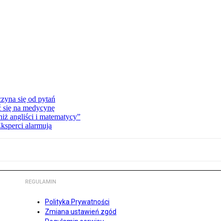
zyna się od pytań
ć się na medycynę
niż angliści i matematycy”
Eksperci alarmują
REGULAMIN
Polityka Prywatności
Zmiana ustawień zgód