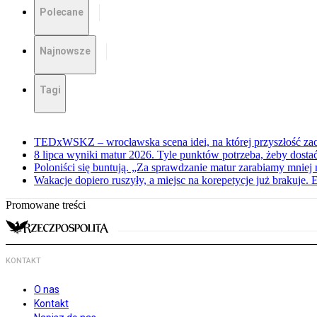
Polecane
Najnowsze
Tagi
TEDxWSKZ – wrocławska scena idei, na której przyszłość zac
8 lipca wyniki matur 2026. Tyle punktów potrzeba, żeby dosta
Poloniści się buntują. „Za sprawdzanie matur zarabiamy mniej 
Wakacje dopiero ruszyły, a miejsc na korepetycje już brakuje. 
Promowane treści
KONTAKT
O nas
Kontakt