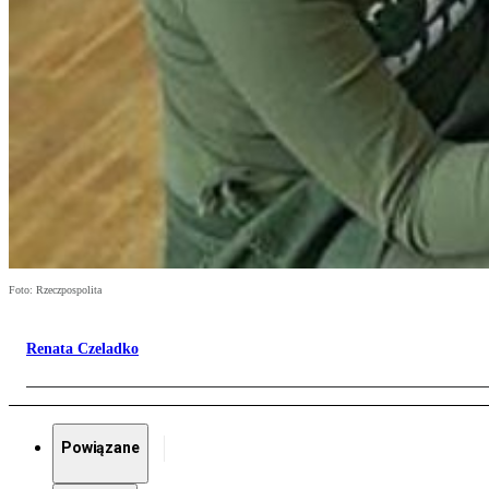
Foto: Rzeczpospolita
Renata Czeladko
Powiązane