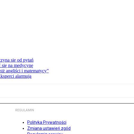
zyna się od pytań
ć się na medycynę
niż angliści i matematycy”
Eksperci alarmują
REGULAMIN
Polityka Prywatności
Zmiana ustawień zgód