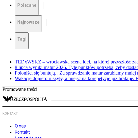
Polecane
Najnowsze
Tagi
TEDxWSKZ – wrocławska scena idei, na której przyszłość zac
8 lipca wyniki matur 2026. Tyle punktów potrzeba, żeby dosta
Poloniści się buntują. „Za sprawdzanie matur zarabiamy mniej 
Wakacje dopiero ruszyły, a miejsc na korepetycje już brakuje. 
Promowane treści
KONTAKT
O nas
Kontakt