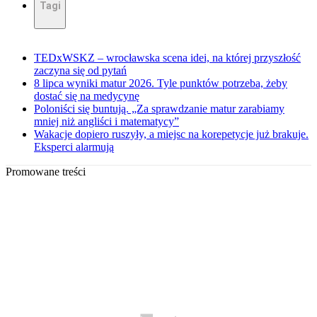
Tagi
TEDxWSKZ – wrocławska scena idei, na której przyszłość
zaczyna się od pytań
8 lipca wyniki matur 2026. Tyle punktów potrzeba, żeby
dostać się na medycynę
Poloniści się buntują. „Za sprawdzanie matur zarabiamy
mniej niż angliści i matematycy”
Wakacje dopiero ruszyły, a miejsc na korepetycje już brakuje.
Eksperci alarmują
Promowane treści