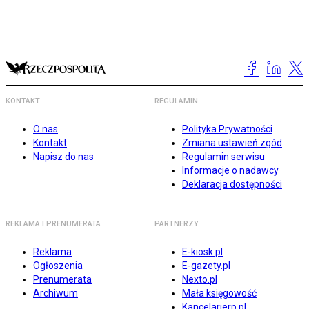
KONTAKT
REGULAMIN
O nas
Polityka Prywatności
Kontakt
Zmiana ustawień zgód
Napisz do nas
Regulamin serwisu
Informacje o nadawcy
Deklaracja dostępności
REKLAMA I PRENUMERATA
PARTNERZY
Reklama
E-kiosk.pl
Ogłoszenia
E-gazety.pl
Prenumerata
Nexto.pl
Archiwum
Mała księgowość
Kancelarierp.pl