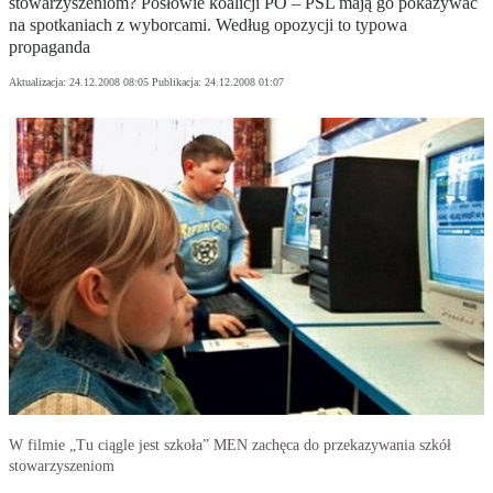
stowarzyszeniom? Posłowie koalicji PO – PSL mają go pokazywać
na spotkaniach z wyborcami. Według opozycji to typowa
propaganda
Aktualizacja:
24.12.2008 08:05
Publikacja:
24.12.2008 01:07
W filmie „Tu ciągle jest szkoła” MEN zachęca do przekazywania szkół
stowarzyszeniom