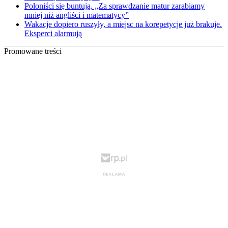
Poloniści się buntują. „Za sprawdzanie matur zarabiamy
mniej niż angliści i matematycy”
Wakacje dopiero ruszyły, a miejsc na korepetycje już brakuje.
Eksperci alarmują
Promowane treści