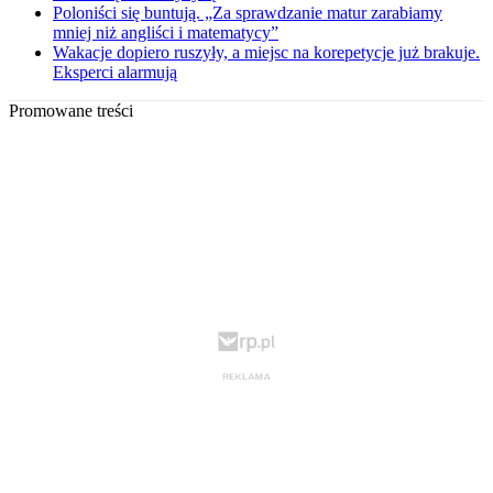
Poloniści się buntują. „Za sprawdzanie matur zarabiamy
mniej niż angliści i matematycy”
Wakacje dopiero ruszyły, a miejsc na korepetycje już brakuje.
Eksperci alarmują
Promowane treści