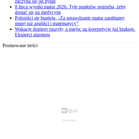
zaczyna się od pytań
8 lipca wyniki matur 2026. Tyle punktów potrzeba, żeby
dostać się na medycynę
Poloniści się buntują. „Za sprawdzanie matur zarabiamy
mniej niż angliści i matematycy”
Wakacje dopiero ruszyły, a miejsc na korepetycje już brakuje.
Eksperci alarmują
Promowane treści