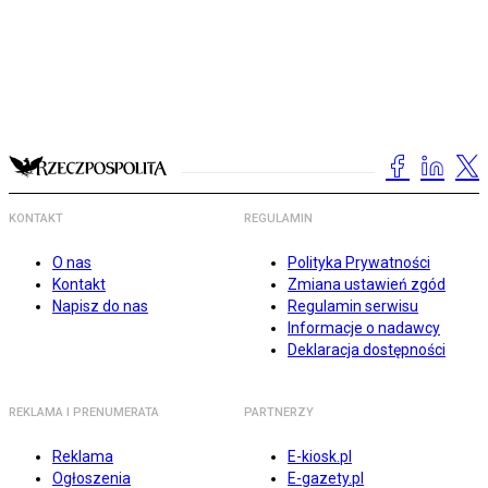
KONTAKT
REGULAMIN
O nas
Polityka Prywatności
Kontakt
Zmiana ustawień zgód
Napisz do nas
Regulamin serwisu
Informacje o nadawcy
Deklaracja dostępności
REKLAMA I PRENUMERATA
PARTNERZY
Reklama
E-kiosk.pl
Ogłoszenia
E-gazety.pl