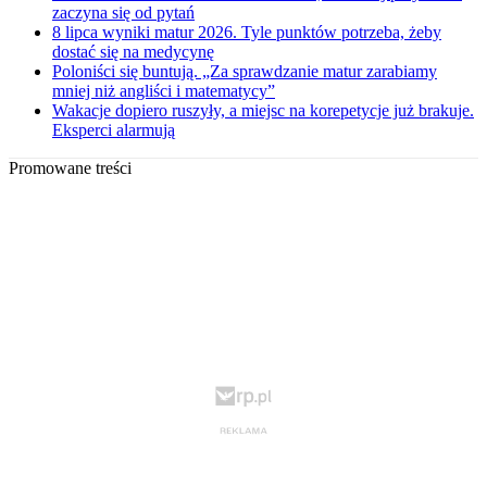
zaczyna się od pytań
8 lipca wyniki matur 2026. Tyle punktów potrzeba, żeby
dostać się na medycynę
Poloniści się buntują. „Za sprawdzanie matur zarabiamy
mniej niż angliści i matematycy”
Wakacje dopiero ruszyły, a miejsc na korepetycje już brakuje.
Eksperci alarmują
Promowane treści