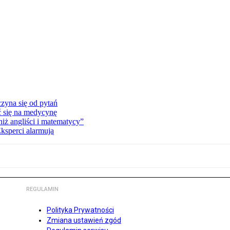
zyna się od pytań
ć się na medycynę
niż angliści i matematycy”
Eksperci alarmują
REGULAMIN
Polityka Prywatności
Zmiana ustawień zgód