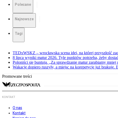
Polecane
Najnowsze
Tagi
TEDxWSKZ – wrocławska scena idei, na której przyszłość zac
8 lipca wyniki matur 2026. Tyle punktów potrzeba, żeby dosta
Poloniści się buntują. „Za sprawdzanie matur zarabiamy mniej 
Wakacje dopiero ruszyły, a miejsc na korepetycje już brakuje. 
Promowane treści
KONTAKT
O nas
Kontakt