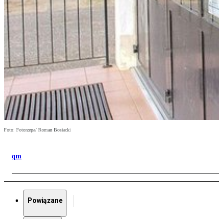
Foto: Fotorzepa/ Roman Bosiacki
qm
Powiązane