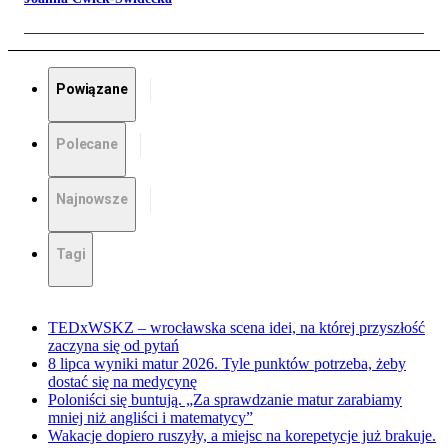
Powiązane
Polecane
Najnowsze
Tagi
TEDxWSKZ – wrocławska scena idei, na której przyszłość
zaczyna się od pytań
8 lipca wyniki matur 2026. Tyle punktów potrzeba, żeby
dostać się na medycynę
Poloniści się buntują. „Za sprawdzanie matur zarabiamy
mniej niż angliści i matematycy”
Wakacje dopiero ruszyły, a miejsc na korepetycje już brakuje.