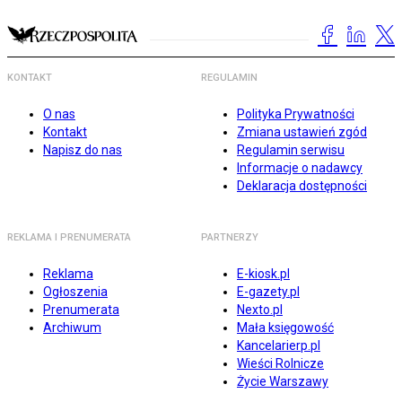
KONTAKT
REGULAMIN
O nas
Polityka Prywatności
Kontakt
Zmiana ustawień zgód
Napisz do nas
Regulamin serwisu
Informacje o nadawcy
Deklaracja dostępności
REKLAMA I PRENUMERATA
PARTNERZY
Reklama
E-kiosk.pl
Ogłoszenia
E-gazety.pl
Prenumerata
Nexto.pl
Archiwum
Mała księgowość
Kancelarierp.pl
Wieści Rolnicze
Życie Warszawy