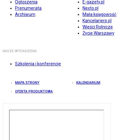
Ogłoszenia
E-gazety.pl
Prenumerata
Nexto.pl
Archiwum
Mała księgowość
Kancelarierp.pl
Wieści Rolnicze
Życie Warszawy
NASZE WYDARZENIA
Szkolenia i konferencje
MAPA STRONY
KALENDARIUM
OFERTA PRODUKTOWA