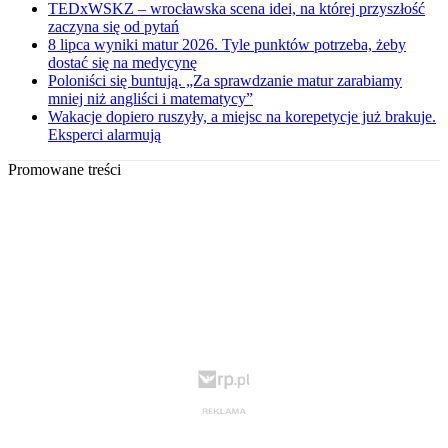
TEDxWSKZ – wrocławska scena idei, na której przyszłość
zaczyna się od pytań
8 lipca wyniki matur 2026. Tyle punktów potrzeba, żeby
dostać się na medycynę
Poloniści się buntują. „Za sprawdzanie matur zarabiamy
mniej niż angliści i matematycy”
Wakacje dopiero ruszyły, a miejsc na korepetycje już brakuje.
Eksperci alarmują
Promowane treści