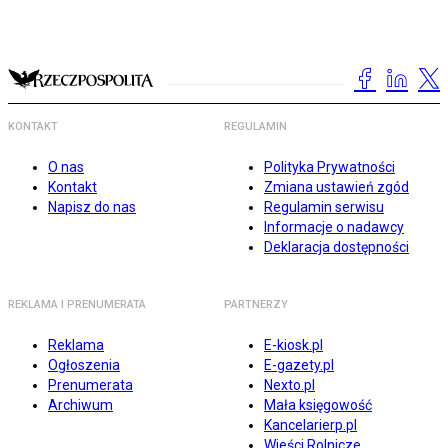
KONTAKT
REGULAMIN
O nas
Polityka Prywatności
Kontakt
Zmiana ustawień zgód
Napisz do nas
Regulamin serwisu
Informacje o nadawcy
Deklaracja dostępności
REKLAMA I PRENUMERATA
PARTNERZY
Reklama
E-kiosk.pl
Ogłoszenia
E-gazety.pl
Prenumerata
Nexto.pl
Archiwum
Mała księgowość
Kancelarierp.pl
Wieści Rolnicze