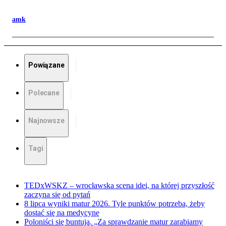
amk
Powiązane
Polecane
Najnowsze
Tagi
TEDxWSKZ – wrocławska scena idei, na której przyszłość
zaczyna się od pytań
8 lipca wyniki matur 2026. Tyle punktów potrzeba, żeby
dostać się na medycynę
Poloniści się buntują. „Za sprawdzanie matur zarabiamy