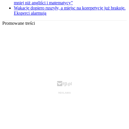
mniej niż angliści i matematycy”
Wakacje dopiero ruszyły, a miejsc na korepetycje już brakuje.
Eksperci alarmują
Promowane treści