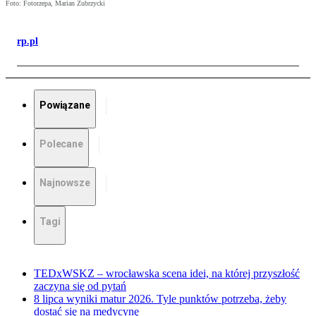
Foto: Fotorzepa, Marian Zubrzycki
rp.pl
Powiązane
Polecane
Najnowsze
Tagi
TEDxWSKZ – wrocławska scena idei, na której przyszłość
zaczyna się od pytań
8 lipca wyniki matur 2026. Tyle punktów potrzeba, żeby
dostać się na medycynę