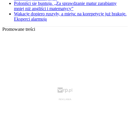
Poloniści się buntują. „Za sprawdzanie matur zarabiamy
mniej niż angliści i matematycy”
Wakacje dopiero ruszyły, a miejsc na korepetycje już brakuje.
Eksperci alarmują
Promowane treści