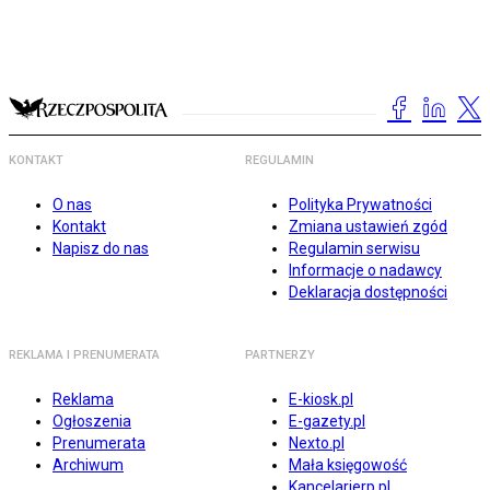
KONTAKT
REGULAMIN
O nas
Polityka Prywatności
Kontakt
Zmiana ustawień zgód
Napisz do nas
Regulamin serwisu
Informacje o nadawcy
Deklaracja dostępności
REKLAMA I PRENUMERATA
PARTNERZY
Reklama
E-kiosk.pl
Ogłoszenia
E-gazety.pl
Prenumerata
Nexto.pl
Archiwum
Mała księgowość
Kancelarierp.pl