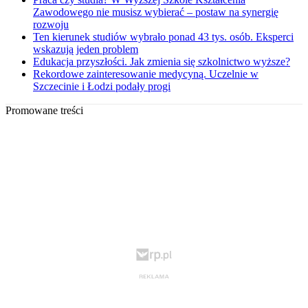
Zawodowego nie musisz wybierać – postaw na synergię
rozwoju
Ten kierunek studiów wybrało ponad 43 tys. osób. Eksperci
wskazują jeden problem
Edukacja przyszłości. Jak zmienia się szkolnictwo wyższe?
Rekordowe zainteresowanie medycyną. Uczelnie w
Szczecinie i Łodzi podały progi
Promowane treści