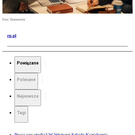
Foto: Shutterstock
rp.pl
Powiązane
Polecane
Najnowsze
Tagi
Praca czy studia? W Wyższej Szkole Kształcenia