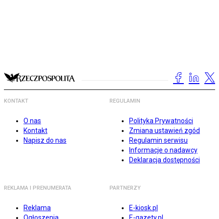
KONTAKT
REGULAMIN
O nas
Polityka Prywatności
Kontakt
Zmiana ustawień zgód
Napisz do nas
Regulamin serwisu
Informacje o nadawcy
Deklaracja dostępności
REKLAMA I PRENUMERATA
PARTNERZY
Reklama
E-kiosk.pl
Ogłoszenia
E-gazety.pl