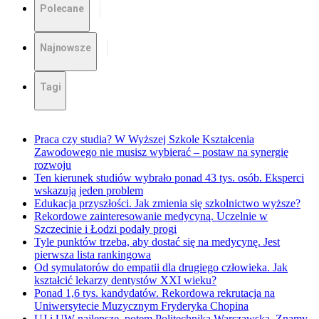
Polecane
Najnowsze
Tagi
Praca czy studia? W Wyższej Szkole Kształcenia
Zawodowego nie musisz wybierać – postaw na synergię
rozwoju
Ten kierunek studiów wybrało ponad 43 tys. osób. Eksperci
wskazują jeden problem
Edukacja przyszłości. Jak zmienia się szkolnictwo wyższe?
Rekordowe zainteresowanie medycyną. Uczelnie w
Szczecinie i Łodzi podały progi
Tyle punktów trzeba, aby dostać się na medycynę. Jest
pierwsza lista rankingowa
Od symulatorów do empatii dla drugiego człowieka. Jak
kształcić lekarzy dentystów XXI wieku?
Ponad 1,6 tys. kandydatów. Rekordowa rekrutacja na
Uniwersytecie Muzycznym Fryderyka Chopina
UJ i UW najlepsze, potem Politechnika Warszawska. Znamy