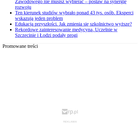
Zawodowego nie musisz wybierać – postaw na synergię
rozwoju
Ten kierunek studiów wybrało ponad 43 tys. osób. Eksperci
wskazują jeden problem
Edukacja przyszłości. Jak zmienia się szkolnictwo wyższe?
Rekordowe zainteresowanie medycyną. Uczelnie w
Szczecinie i Łodzi podały progi
Promowane treści