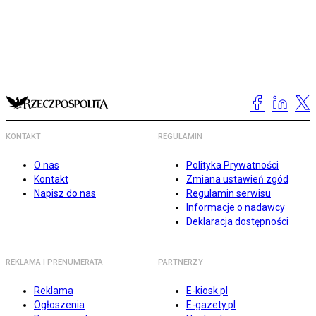
KONTAKT
REGULAMIN
O nas
Polityka Prywatności
Kontakt
Zmiana ustawień zgód
Napisz do nas
Regulamin serwisu
Informacje o nadawcy
Deklaracja dostępności
REKLAMA I PRENUMERATA
PARTNERZY
Reklama
E-kiosk.pl
Ogłoszenia
E-gazety.pl