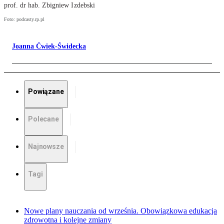
prof. dr hab. Zbigniew Izdebski
Foto: podcasty.rp.pl
Joanna Ćwiek-Świdecka
Powiązane
Polecane
Najnowsze
Tagi
Nowe plany nauczania od września. Obowiązkowa edukacja
zdrowotna i kolejne zmiany