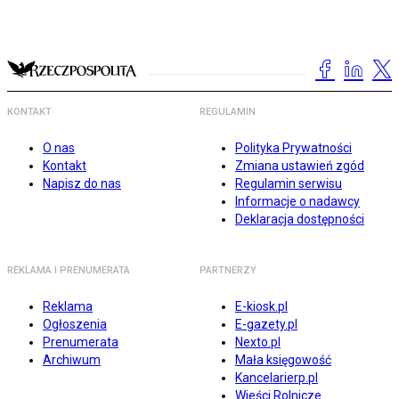
KONTAKT
REGULAMIN
O nas
Polityka Prywatności
Kontakt
Zmiana ustawień zgód
Napisz do nas
Regulamin serwisu
Informacje o nadawcy
Deklaracja dostępności
REKLAMA I PRENUMERATA
PARTNERZY
Reklama
E-kiosk.pl
Ogłoszenia
E-gazety.pl
Prenumerata
Nexto.pl
Archiwum
Mała księgowość
Kancelarierp.pl
Wieści Rolnicze