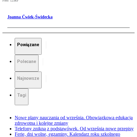
Foto: 123RF
Joanna Ćwiek-Świdecka
Powiązane
Polecane
Najnowsze
Tagi
Nowe plany nauczania od września. Obowiązkowa edukacja
zdrowotna i kolejne zmiany
Telefony znikną z podstawówek. Od września nowe przepisy
Ferie, dni wolne, egzaminy. Kalendarz roku szkolnego