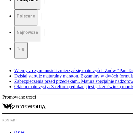
Polecane
Najnowsze
Tagi
Wiemy z czym musieli zmierzyć się maturzyści. Znów "Pan Ta
Dzisiaj startuje maturalny maraton. Egzaminy w dwóch formuł
Zabezpieczenia przed przeciekami. Matura specjalnie nadzoro
Okiem maturzysty: Z reformą edukacji jest jak ze świnką mors
Promowane treści
KONTAKT
O nas