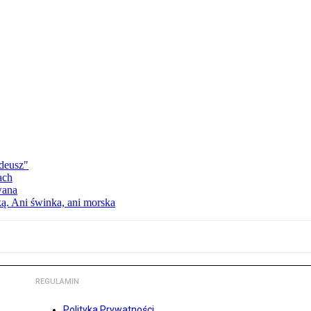
deusz"
ach
wana
ką. Ani świnka, ani morska
REGULAMIN
Polityka Prywatności