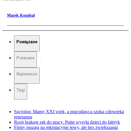
Marek Kozubal
Powiązane
Polecane
Najnowsze
Tagi
Socjolog: Mamy XXI wiek, a pracodawca szuka człowieka
renesansu
Rosji brakuje rąk do pracy. Putin wysyła dzieci do fabryk
Firmy ruszają na rekrutacyjne łowy, ale bez zwiększania