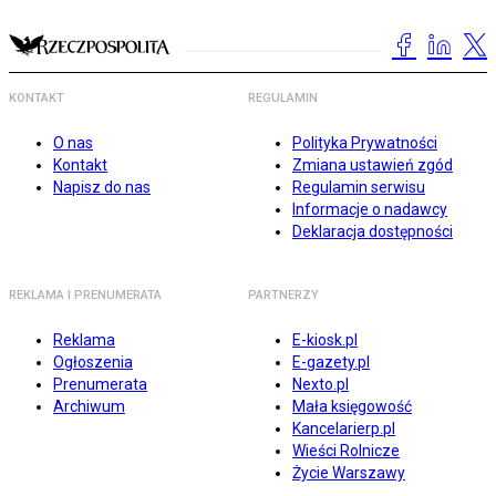
KONTAKT
REGULAMIN
O nas
Polityka Prywatności
Kontakt
Zmiana ustawień zgód
Napisz do nas
Regulamin serwisu
Informacje o nadawcy
Deklaracja dostępności
REKLAMA I PRENUMERATA
PARTNERZY
Reklama
E-kiosk.pl
Ogłoszenia
E-gazety.pl
Prenumerata
Nexto.pl
Archiwum
Mała księgowość
Kancelarierp.pl
Wieści Rolnicze
Życie Warszawy