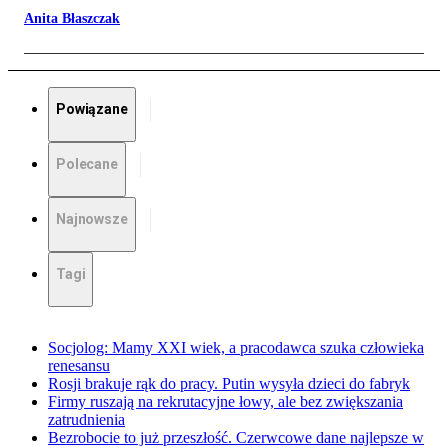
Anita Błaszczak
Powiązane
Polecane
Najnowsze
Tagi
Socjolog: Mamy XXI wiek, a pracodawca szuka człowieka
renesansu
Rosji brakuje rąk do pracy. Putin wysyła dzieci do fabryk
Firmy ruszają na rekrutacyjne łowy, ale bez zwiększania
zatrudnienia
Bezrobocie to już przeszłość. Czerwcowe dane najlepsze w