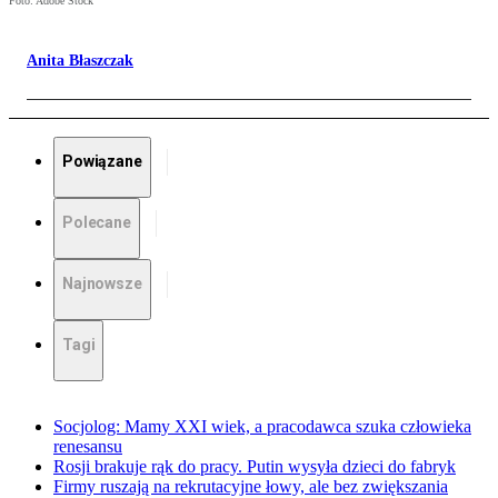
Foto: Adobe Stock
Anita Błaszczak
Powiązane
Polecane
Najnowsze
Tagi
Socjolog: Mamy XXI wiek, a pracodawca szuka człowieka
renesansu
Rosji brakuje rąk do pracy. Putin wysyła dzieci do fabryk
Firmy ruszają na rekrutacyjne łowy, ale bez zwiększania