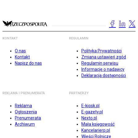
KONTAKT
REGULAMIN
O nas
Polityka Prywatności
Kontakt
Zmiana ustawień zgód
Napisz do nas
Regulamin serwisu
Informacje o nadawcy
Deklaracja dostępności
REKLAMA I PRENUMERATA
PARTNERZY
Reklama
E-kiosk.pl
Ogłoszenia
E-gazety.pl
Prenumerata
Nexto.pl
Archiwum
Mała księgowość
Kancelarierp.pl
Wieści Rolnicze