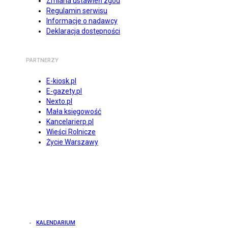
Zmiana ustawień zgód
Regulamin serwisu
Informacje o nadawcy
Deklaracja dostępności
PARTNERZY
E-kiosk.pl
E-gazety.pl
Nexto.pl
Mała księgowość
Kancelarierp.pl
Wieści Rolnicze
Życie Warszawy
KALENDARIUM