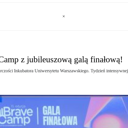
eCamp z jubileuszową galą finałową!
orczości Inkubatora Uniwersytetu Warszawskiego. Tydzień intensywne