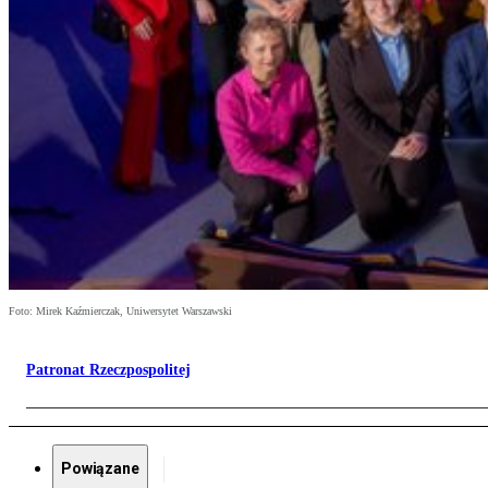
Foto: Mirek Kaźmierczak, Uniwersytet Warszawski
Patronat Rzeczpospolitej
Powiązane