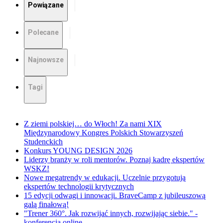
Powiązane
Polecane
Najnowsze
Tagi
Z ziemi polskiej… do Włoch! Za nami XIX
Międzynarodowy Kongres Polskich Stowarzyszeń
Studenckich
Konkurs YOUNG DESIGN 2026
Liderzy branży w roli mentorów. Poznaj kadrę ekspertów
WSKZ!
Nowe megatrendy w edukacji. Uczelnie przygotują
ekspertów technologii krytycznych
15 edycji odwagi i innowacji. BraveCamp z jubileuszową
galą finałową!
"Trener 360°. Jak rozwijać innych, rozwijając siebie." -
konferencja online