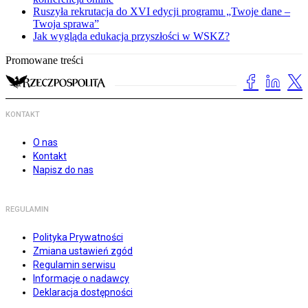
Ruszyła rekrutacja do XVI edycji programu „Twoje dane –
Twoja sprawa”
Jak wygląda edukacja przyszłości w WSKZ?
Promowane treści
KONTAKT
O nas
Kontakt
Napisz do nas
REGULAMIN
Polityka Prywatności
Zmiana ustawień zgód
Regulamin serwisu
Informacje o nadawcy
Deklaracja dostępności