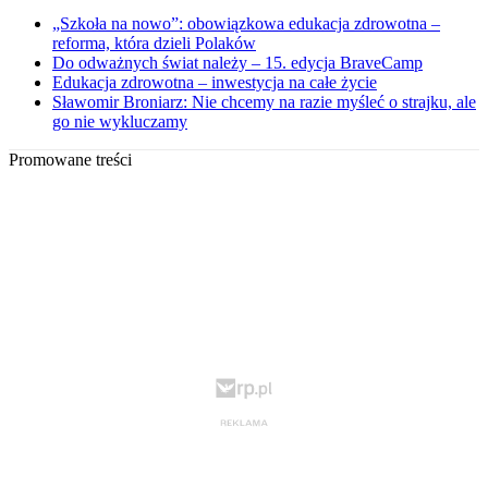
„Szkoła na nowo”: obowiązkowa edukacja zdrowotna –
reforma, która dzieli Polaków
Do odważnych świat należy – 15. edycja BraveCamp
Edukacja zdrowotna – inwestycja na całe życie
Sławomir Broniarz: Nie chcemy na razie myśleć o strajku, ale
go nie wykluczamy
Promowane treści