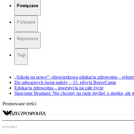
Powiązane
Polecane
Najnowsze
Tagi
„Szkoła na nowo”: obowiązkowa edukacja zdrowotna – reforma
Do odważnych świat należy – 15. edycja BraveCamp
Edukacja zdrowotna – inwestycja na całe życie
Sławomir Broniarz: Nie chcemy na razie myśleć o strajku, ale
Promowane treści
KONTAKT