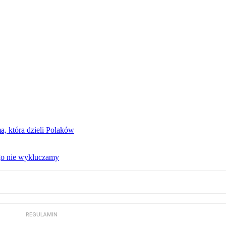
, która dzieli Polaków
 go nie wykluczamy
REGULAMIN