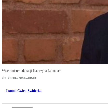
Wiceminister edukacji Katarzyna Lubnauer
Foto: Fotorzepa/ Marian Zubrzycki
Joanna Ćwiek-Świdecka