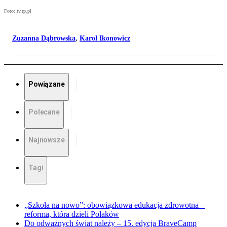
Foto: tv.rp.pl
Zuzanna Dąbrowska
,
Karol Ikonowicz
Powiązane
Polecane
Najnowsze
Tagi
„Szkoła na nowo”: obowiązkowa edukacja zdrowotna –
reforma, która dzieli Polaków
Do odważnych świat należy – 15. edycja BraveCamp