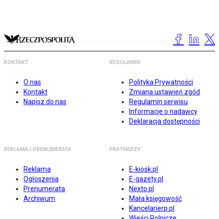
KONTAKT
REGULAMIN
O nas
Polityka Prywatności
Kontakt
Zmiana ustawień zgód
Napisz do nas
Regulamin serwisu
Informacje o nadawcy
Deklaracja dostępności
REKLAMA I PRENUMERATA
PARTNERZY
Reklama
E-kiosk.pl
Ogłoszenia
E-gazety.pl
Prenumerata
Nexto.pl
Archiwum
Mała księgowość
Kancelarierp.pl
Wieści Rolnicze