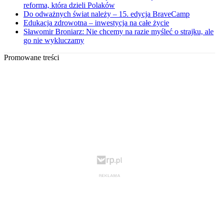
reforma, która dzieli Polaków
Do odważnych świat należy – 15. edycja BraveCamp
Edukacja zdrowotna – inwestycja na całe życie
Sławomir Broniarz: Nie chcemy na razie myśleć o strajku, ale
go nie wykluczamy
Promowane treści