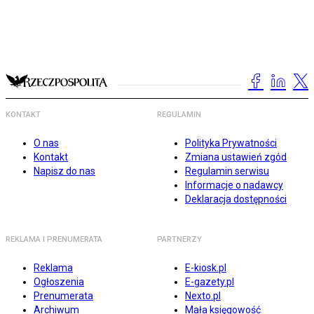
KONTAKT
REGULAMIN
O nas
Polityka Prywatności
Kontakt
Zmiana ustawień zgód
Napisz do nas
Regulamin serwisu
Informacje o nadawcy
Deklaracja dostępności
REKLAMA I PRENUMERATA
PARTNERZY
Reklama
E-kiosk.pl
Ogłoszenia
E-gazety.pl
Prenumerata
Nexto.pl
Archiwum
Mała księgowość