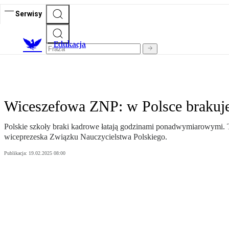
Serwisy
E
dukacja
Wiceszefowa ZNP: w Polsce brakuje 
Polskie szkoły braki kadrowe łatają godzinami ponadwymiarowymi. 
wiceprezeska Związku Nauczycielstwa Polskiego.
Publikacja:
19.02.2025 08:00