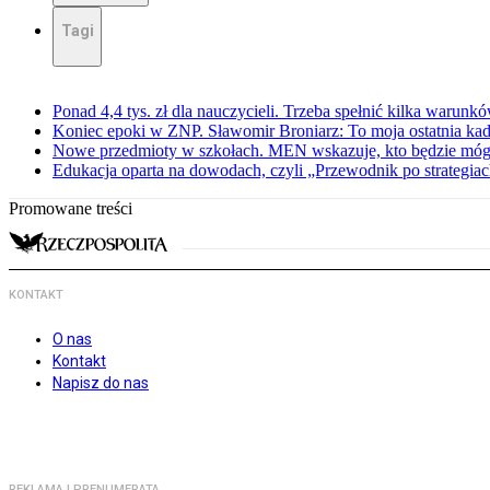
Tagi
Ponad 4,4 tys. zł dla nauczycieli. Trzeba spełnić kilka warunk
Koniec epoki w ZNP. Sławomir Broniarz: To moja ostatnia kad
Nowe przedmioty w szkołach. MEN wskazuje, kto będzie mógł
Edukacja oparta na dowodach, czyli „Przewodnik po strategia
Promowane treści
KONTAKT
O nas
Kontakt
Napisz do nas
REKLAMA I PRENUMERATA