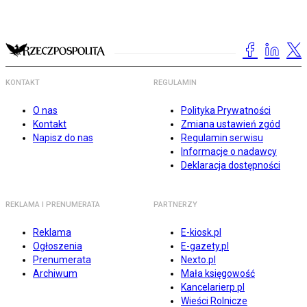
KONTAKT
REGULAMIN
O nas
Polityka Prywatności
Kontakt
Zmiana ustawień zgód
Napisz do nas
Regulamin serwisu
Informacje o nadawcy
Deklaracja dostępności
REKLAMA I PRENUMERATA
PARTNERZY
Reklama
E-kiosk.pl
Ogłoszenia
E-gazety.pl
Prenumerata
Nexto.pl
Archiwum
Mała księgowość
Kancelarierp.pl
Wieści Rolnicze