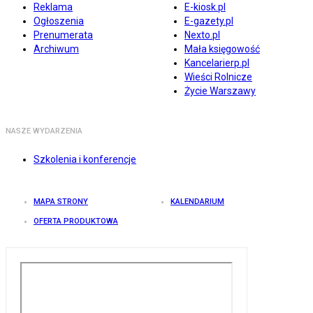
Reklama
E-kiosk.pl
Ogłoszenia
E-gazety.pl
Prenumerata
Nexto.pl
Archiwum
Mała księgowość
Kancelarierp.pl
Wieści Rolnicze
Życie Warszawy
NASZE WYDARZENIA
Szkolenia i konferencje
MAPA STRONY
KALENDARIUM
OFERTA PRODUKTOWA