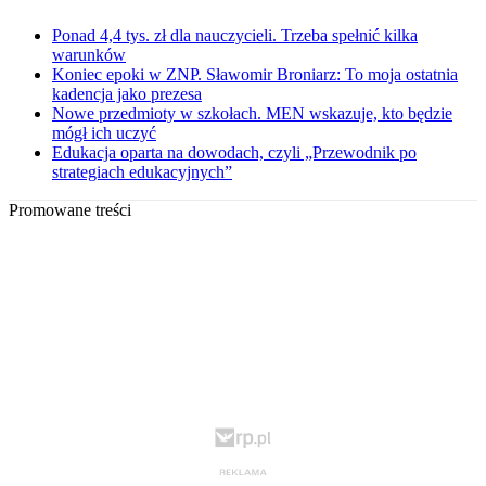
Ponad 4,4 tys. zł dla nauczycieli. Trzeba spełnić kilka
warunków
Koniec epoki w ZNP. Sławomir Broniarz: To moja ostatnia
kadencja jako prezesa
Nowe przedmioty w szkołach. MEN wskazuje, kto będzie
mógł ich uczyć
Edukacja oparta na dowodach, czyli „Przewodnik po
strategiach edukacyjnych”
Promowane treści