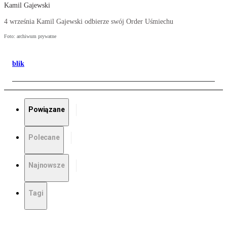
Kamil Gajewski
4 września Kamil Gajewski odbierze swój Order Uśmiechu
Foto: archiwum prywatne
blik
Powiązane
Polecane
Najnowsze
Tagi