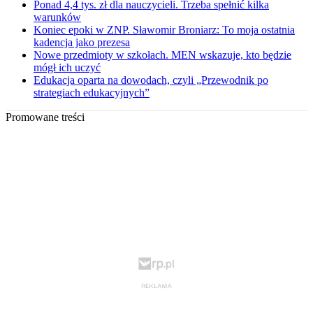
Ponad 4,4 tys. zł dla nauczycieli. Trzeba spełnić kilka
warunków
Koniec epoki w ZNP. Sławomir Broniarz: To moja ostatnia
kadencja jako prezesa
Nowe przedmioty w szkołach. MEN wskazuje, kto będzie
mógł ich uczyć
Edukacja oparta na dowodach, czyli „Przewodnik po
strategiach edukacyjnych”
Promowane treści