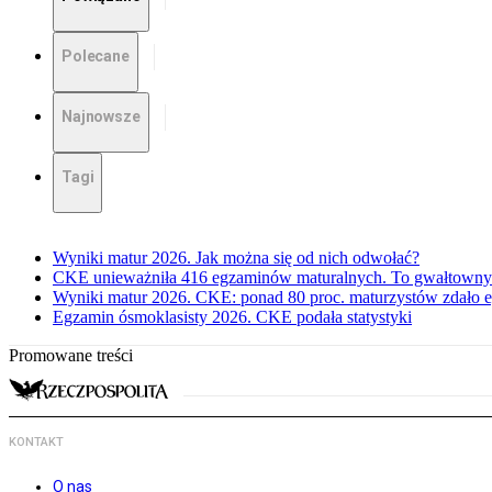
Polecane
Najnowsze
Tagi
Wyniki matur 2026. Jak można się od nich odwołać?
CKE unieważniła 416 egzaminów maturalnych. To gwałtowny
Wyniki matur 2026. CKE: ponad 80 proc. maturzystów zdało 
Egzamin ósmoklasisty 2026. CKE podała statystyki
Promowane treści
KONTAKT
O nas