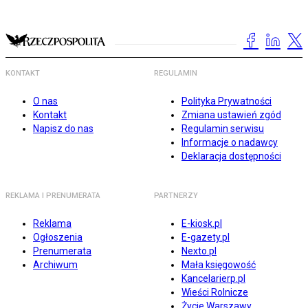
KONTAKT
REGULAMIN
O nas
Polityka Prywatności
Kontakt
Zmiana ustawień zgód
Napisz do nas
Regulamin serwisu
Informacje o nadawcy
Deklaracja dostępności
REKLAMA I PRENUMERATA
PARTNERZY
Reklama
E-kiosk.pl
Ogłoszenia
E-gazety.pl
Prenumerata
Nexto.pl
Archiwum
Mała księgowość
Kancelarierp.pl
Wieści Rolnicze
Życie Warszawy