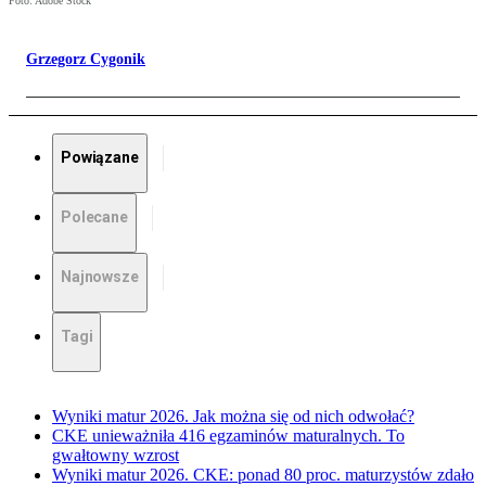
Foto: Adobe Stock
Grzegorz Cygonik
Powiązane
Polecane
Najnowsze
Tagi
Wyniki matur 2026. Jak można się od nich odwołać?
CKE unieważniła 416 egzaminów maturalnych. To
gwałtowny wzrost
Wyniki matur 2026. CKE: ponad 80 proc. maturzystów zdało