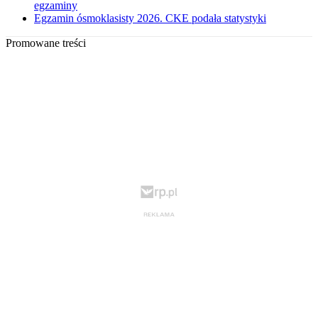
egzaminy
Egzamin ósmoklasisty 2026. CKE podała statystyki
Promowane treści