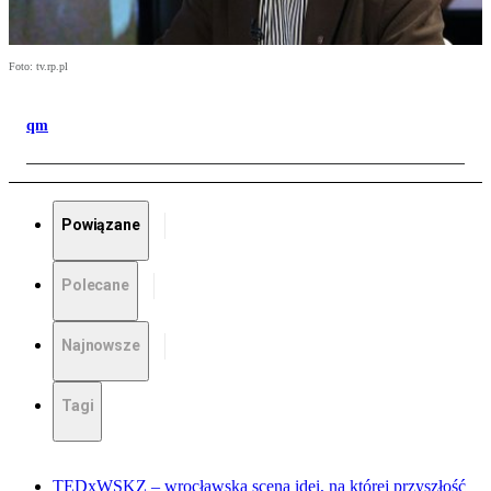
Foto: tv.rp.pl
qm
Powiązane
Polecane
Najnowsze
Tagi
TEDxWSKZ – wrocławska scena idei, na której przyszłość