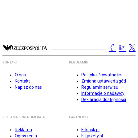
KONTAKT
REGULAMIN
O nas
Polityka Prywatności
Kontakt
Zmiana ustawień zgód
Napisz do nas
Regulamin serwisu
Informacje o nadawcy
Deklaracja dostępności
REKLAMA I PRENUMERATA
PARTNERZY
Reklama
E-kiosk.pl
Ogłoszenia
E-gazety.pl