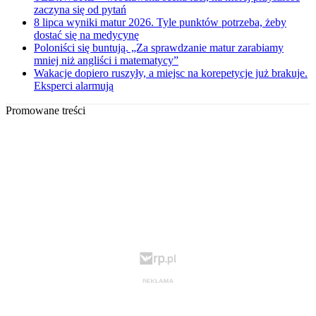
zaczyna się od pytań
8 lipca wyniki matur 2026. Tyle punktów potrzeba, żeby
dostać się na medycynę
Poloniści się buntują. „Za sprawdzanie matur zarabiamy
mniej niż angliści i matematycy”
Wakacje dopiero ruszyły, a miejsc na korepetycje już brakuje.
Eksperci alarmują
Promowane treści