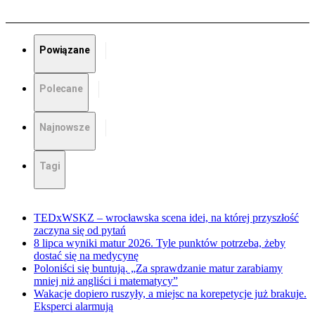
Powiązane
Polecane
Najnowsze
Tagi
TEDxWSKZ – wrocławska scena idei, na której przyszłość
zaczyna się od pytań
8 lipca wyniki matur 2026. Tyle punktów potrzeba, żeby
dostać się na medycynę
Poloniści się buntują. „Za sprawdzanie matur zarabiamy
mniej niż angliści i matematycy”
Wakacje dopiero ruszyły, a miejsc na korepetycje już brakuje.
Eksperci alarmują