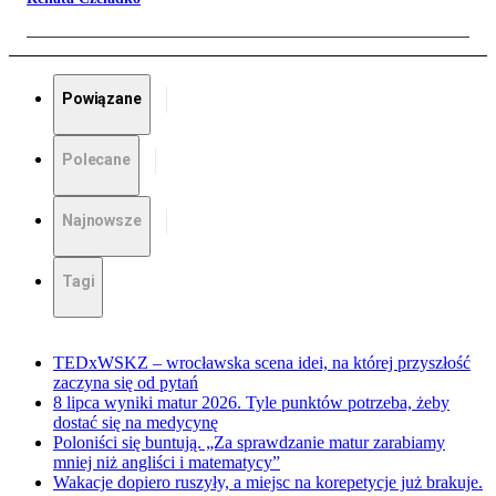
Powiązane
Polecane
Najnowsze
Tagi
TEDxWSKZ – wrocławska scena idei, na której przyszłość
zaczyna się od pytań
8 lipca wyniki matur 2026. Tyle punktów potrzeba, żeby
dostać się na medycynę
Poloniści się buntują. „Za sprawdzanie matur zarabiamy
mniej niż angliści i matematycy”
Wakacje dopiero ruszyły, a miejsc na korepetycje już brakuje.