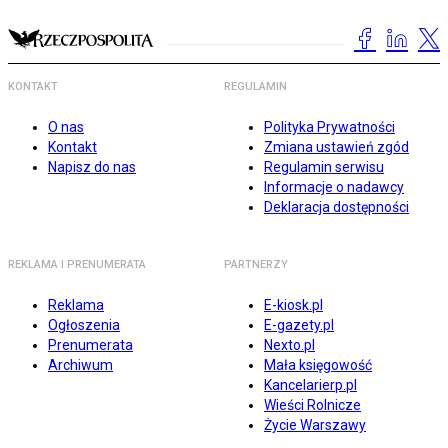
KONTAKT
REGULAMIN
O nas
Polityka Prywatności
Kontakt
Zmiana ustawień zgód
Napisz do nas
Regulamin serwisu
Informacje o nadawcy
Deklaracja dostępności
REKLAMA I PRENUMERATA
PARTNERZY
Reklama
E-kiosk.pl
Ogłoszenia
E-gazety.pl
Prenumerata
Nexto.pl
Archiwum
Mała księgowość
Kancelarierp.pl
Wieści Rolnicze
Życie Warszawy