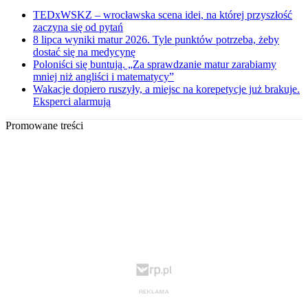
TEDxWSKZ – wrocławska scena idei, na której przyszłość
zaczyna się od pytań
8 lipca wyniki matur 2026. Tyle punktów potrzeba, żeby
dostać się na medycynę
Poloniści się buntują. „Za sprawdzanie matur zarabiamy
mniej niż angliści i matematycy”
Wakacje dopiero ruszyły, a miejsc na korepetycje już brakuje.
Eksperci alarmują
Promowane treści