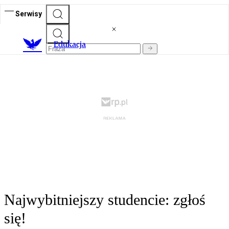
Serwisy
E
dukacja
Najwybitniejszy studencie: zgłoś
się!