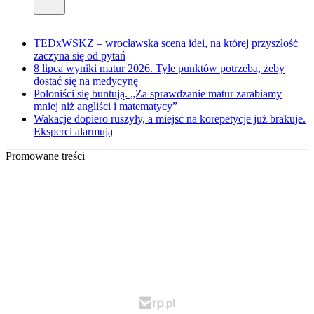
TEDxWSKZ – wrocławska scena idei, na której przyszłość
zaczyna się od pytań
8 lipca wyniki matur 2026. Tyle punktów potrzeba, żeby
dostać się na medycynę
Poloniści się buntują. „Za sprawdzanie matur zarabiamy
mniej niż angliści i matematycy”
Wakacje dopiero ruszyły, a miejsc na korepetycje już brakuje.
Eksperci alarmują
Promowane treści