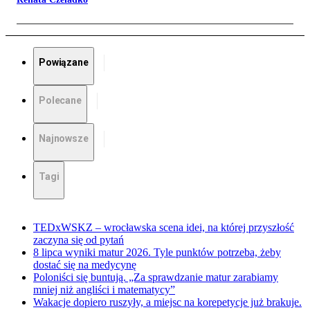
Powiązane
Polecane
Najnowsze
Tagi
TEDxWSKZ – wrocławska scena idei, na której przyszłość
zaczyna się od pytań
8 lipca wyniki matur 2026. Tyle punktów potrzeba, żeby
dostać się na medycynę
Poloniści się buntują. „Za sprawdzanie matur zarabiamy
mniej niż angliści i matematycy”
Wakacje dopiero ruszyły, a miejsc na korepetycje już brakuje.