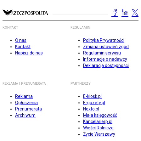
KONTAKT
REGULAMIN
O nas
Polityka Prywatności
Kontakt
Zmiana ustawień zgód
Napisz do nas
Regulamin serwisu
Informacje o nadawcy
Deklaracja dostępności
REKLAMA I PRENUMERATA
PARTNERZY
Reklama
E-kiosk.pl
Ogłoszenia
E-gazety.pl
Prenumerata
Nexto.pl
Archiwum
Mała księgowość
Kancelarierp.pl
Wieści Rolnicze
Życie Warszawy