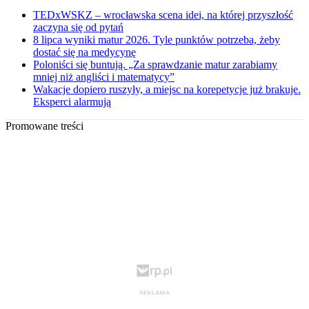
TEDxWSKZ – wrocławska scena idei, na której przyszłość
zaczyna się od pytań
8 lipca wyniki matur 2026. Tyle punktów potrzeba, żeby
dostać się na medycynę
Poloniści się buntują. „Za sprawdzanie matur zarabiamy
mniej niż angliści i matematycy”
Wakacje dopiero ruszyły, a miejsc na korepetycje już brakuje.
Eksperci alarmują
Promowane treści