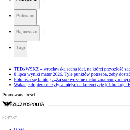
Polecane
Najnowsze
Tagi
TEDxWSKZ – wrocławska scena idei, na której przyszłość zac
8 lipca wyniki matur 2026. Tyle punktów potrzeba, żeby dosta
Poloniści się buntują. „Za sprawdzanie matur zarabiamy mniej 
Wakacje dopiero ruszyły, a miejsc na korepetycje już brakuje. 
Promowane treści
KONTAKT
O nas