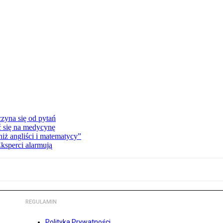
zyna się od pytań
ć się na medycynę
niż angliści i matematycy”
Eksperci alarmują
REGULAMIN
Polityka Prywatności